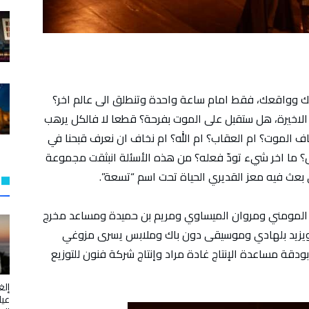
ك وواقعك، فقط امام ساعة واحدة وتنطلق الى عالم اخر؟
خيرة، هل ستقبل على الموت بفرحة؟ قطعا لا فالكل يرهب
 الموت؟ ام العقاب؟ ام الله؟ ام نخاف ان نعرف قبحنا في
؟ ما اخر شيء تودّ فعله؟ من هذه الأسئلة انبثقت مجموعة
 بعث فيه معز القديري الحياة تحت اسم “تسعة”.
م المومني ومروان الميساوي ومريم بن حميدة ومساعد مخرج
 ويزيد بلهادي وموسيقى دون باك وملابس يسرى مزوغي
دقة مساعدة الإنتاج غادة مراد وإنتاج شركة فنون للتوزيع
إلغ
عيا