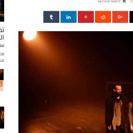
0 second read
1,
تخ
ال
ليلي
انط
مساء