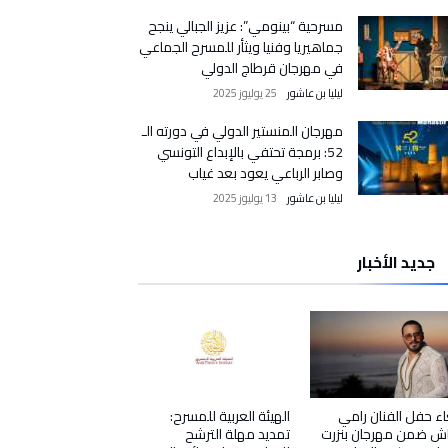
مسرحية “بينومي”: عزيز الجبالي ينجح
جماهيريا وفنيا ويثأر للمسرح الجماعي
في مهرجان قرطاج الدولي
ليليا بن عاشور
25 يوليوز 2025
مهرجان المنستير الدولي في دورته الـ
52: برمجة تحتفي بالإبداع التونسي
وصابر الرباعي يعود بعد غياب
ليليا بن عاشور
13 يوليوز 2025
جديد الأخبار
اء حفل الفنان رامي
الهيئة العربية للمسرح:
ش ضمن مهرجان بنزرت
تمديد مهلة الترشح