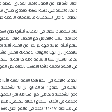
أحيانا اشد نورا من الضوء ولمعز القديري القدرة ع
دائما، واعتمد على ديكور بسيط، صندوق خشبي يس
الصوت الداخلي للشخصيات فالمتممات الركحية جز
ثلاث شخصيات تتحرك في الفضاء، ثلاثتها دون اسم،
وطريقة اللعب والتعامل مع الفضاء وترك المخرج
للرقم ثلاثة رمزيته فهو لم يختر من العبث، ثلاثة 
يتارجحون بين الهنا والهناك، يدفعونك لتعيش مشا
يخاف الانسان شيئا لا يعرفه وهو ما تقوله الشخص
في الخلود تدفعه دائما للتمسك بالحياة بكل المها
الخوف والرغبة في التحرر هما التيمة الفنية الأ
الراغبة في الخروج “اريد الصراخ، اين انا” الشخ
وجع الشخصية وتماهى مع افكارها، نقل للجمهور 
وصدقه في الأداء استطاع ايصاله للمتلقي، هيثم 
في مسرحية “11/14” نجده في ملامح