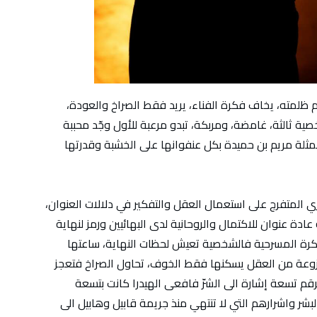
 ظلمته، يخاف فكرة الفناء، يريد فقط الصراخ والعودة،
خصية ثالثة، غامضة، ومربكة، تبدو مرعبة للأول وجّد محببة
مثلة مريم بن حميدة بكل عنفوانها على الخشبة وقدرتها
ي المتفرج على استعمال العقل والتفكير في دلالات العنوان،
الأولى لقراءة العمل، الرقم “9”تسعة عادة عنوان للاكتمال والروحانية لدى البهائيين ورمز لنهاية
رة المسرحية فالشخصية تعيش لحظات النهاية، ساعتها
منزوعة من العقل يسكنها فقط الخوف، تحاول الصراخ فتعجز
قم تسعة إشارة الى الشرّ فافعى الهيدرا كانت بتسعة
ر واشرارهم التي لا تنتهي منذ جريمة قابيل وهابيل الى