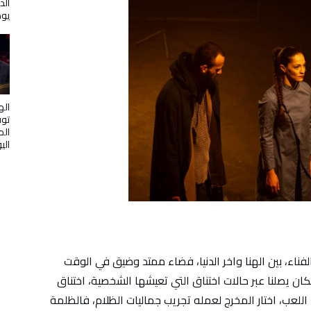
الد
يوض
اله
توف
الم
الي
لفناء، بين الهنا واخر الدنيا، فضاء ممتد وضيق في الوقت
ن يصلنا عبر حالات اختناق التي تعيشها الشخصية، اختناق
للعب، اختار المخرج لعمله تجريب جماليات الظلام، فالظلمة