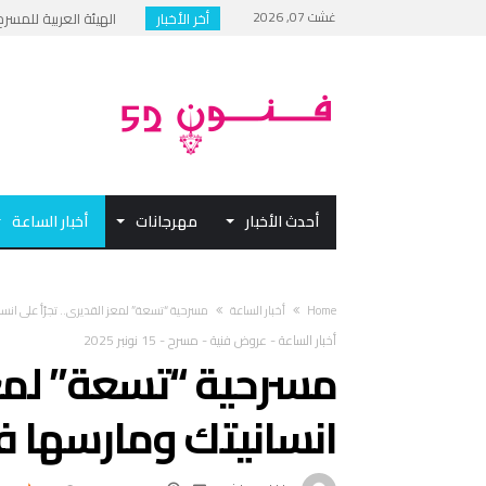
غشت 07, 2026
أخر الأخبار
إلغاء حفل الفنان رام
مهرجان القاهرة الدولي
الهيئة العربية للمسرح: 
فيلم “بكمة” لعبد الح
أحدث الأخبار
مهرجانات
أخبار الساعة
Home
أخبار الساعة
مسرحية “تسعة” لمعز القديري.. تجرّأ على انس
أخبار الساعة
-
عروض فنية
-
مسرح
-
15 نونبر 2025
مسرحية “تسعة” لمعز 
انسانيتك ومارسها ف