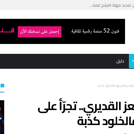
ي عياش ضمن مهرجان بنزرت ال...
 للمسرح التجريبي: الإعلان...
توفيق الجبالي “ا...
ميد بوشناق في ...
دليل
انيتك ومارسها فالخلود كذبة
القديري.. تجرّأ على
الخلود كذبة