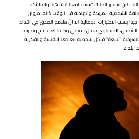
لاخر اين سيتحرر الملاك “بسبب افعالك انا هنا، والملائكة
نقة الشخصية المربكة والهادئة في الوقت ذاته، مروان
ا بسبب الاختيارات الجمالية الا انّ ملامح الصدق في الأداء
الشمس، الميساوي ممثل حقيقي وكلما لعب نجح وتجربته
ديدة في مسرحية “تسعة” فلكل شخصية ابعادها النفسية والفكرية
الأداء.