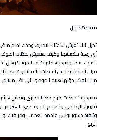
مفيدة خليل
تخيل انك تعيش ساعتك الاخيرة، وحدك امام ماضي
أي رهبة ستعيشها وكيف ستعيش لحظات الخوف الا
الموت اسما وسردية، فلم نخاف الموت؟ وهل نخاف
مرآة الحقيقة؟ تخيل للحظات انك ستموت بعد قليل
من الأفكار حوّلها هيثم المومني الى نصّ مسرحي
مسرحية “تسعة” اخراج معز القديري وتمثيل هيث
فاروق الزغلامي وتصميم الانارة صبري العتروس
وتنفيذ ديكور يونس واحمد العجمي وجرافيك نور بو
الريو.