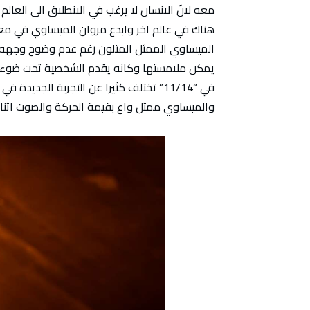
معه لانّ الانسان لا يرغب في الانطلاق الى العالم ا
هناك في عالم اخر وابدع مروان الميساوي في معا
الميساوي الممثل المتلون رغم عدم وضوح وجهه جيد
يمكن ملامستها وكانه يقدم الشخصية تحت ضوء 
في “11/14” تختلف كثيرا عن التجربة الج
والميساوي ممثل واع بقيمة الحركة والصوت اثناء 