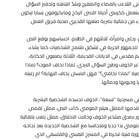
لى التلاعب بالفضاء والمتفرج وشدّ انتباهه وتحفيز السؤال
تعمل ككرسي أحيانا اقصى الركح ومايكروفون يسارا ليكون
ء من جمالية بصرية صنعها القديري صحبة فريق العمل.
 رجلين وامرأة، ثلاثتهم في الظلام، احساسهم بوقع النص
 للجمهور الحرية في تشكيل ملامح الشخصيات كما يشاء،
رقم مقدس في الديانات القديمة، الثلاثة يصنعون الحكاية،
عر الخوف وطرح السؤال الابدي، لماذا نخاف الموت؟ لماذا
ية “لماذا تخافني؟” فهل الانسان يخاف النهاية؟ ام رغبته
 وحروبها ودمائها.
برز في مسرحية “تسعة”، الخوف تجسده الشخصية البشرية
صية قدمها الممثل هيثم المومني كاتب النص، ممثل تقمص
بصدق مشاعر الخوف وحالات الاختناق، ممثل يلعب بتلقائية
مومني بدا جديا ومتجانسا مع الشخصية الجديدة بعد نجاحه
 أخرى وسيرورة فنية تنخرط في المسرح النفسي والفلسفي الذي