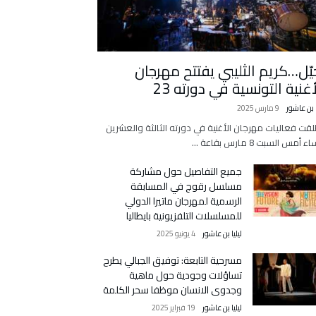
يّل…كريم الثليبي يفتتح مهرجان
أغنية التونسية في دورته 23
ا بن عاشور
9 مارس 2025
لقت فعاليات مهرجان الأغنية في دورته الثالثة والعشرين
 أمس السبت 8 مارس بقاعة …
جميع التفاصيل حول مشاركة
مسلسل رقوج في المسابقة
الرسمية لمهرجان ماتيرا الدولي
للمسلسلات التلفزيونية بايطاليا
ليليا بن عاشور
4 يونيو 2025
مسرحية التابعة: توفيق الجبالي يطرح
تساؤلات وجودية حول ماهية
وجدوى الانسان موظفا سحر الكلمة
ليليا بن عاشور
19 فبراير 2025