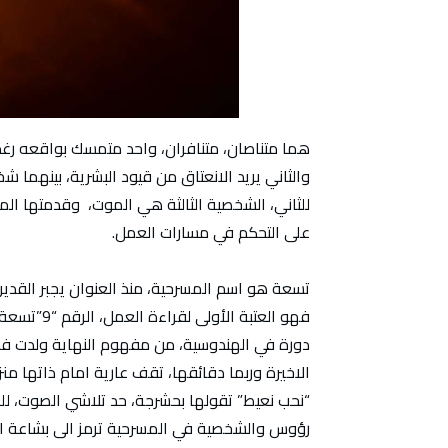
هما متناصان، متنافران، واحد متمسك بواقعه رغم
والثاني يريد الانعتاق من قيود البشرية، بينهما ش
للثاني، الشخصية الثالثة هي الموت، وقدمتها الم
على التحكم في مسارات العمل.
تسعة هو اسم المسرحية، منذ العنوان يجبر القدير
فهو العتبة 
دورة في الهندوسية، من مفهوم النهاية ولدت فك
الاخيرة وربما دقائقها، تقف عارية امام ذاتها 
“نحب نعيط” تقولها بحشرجة، حد تلاشي الصوت، للر
رؤوس والشخصية في المسرحية ترمز الى بشاعة البش