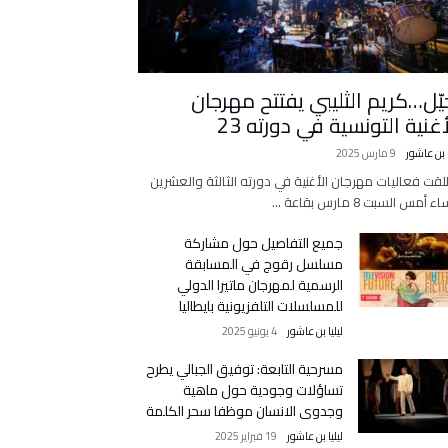
يّل…كريم الثليبي يفتتح مهرجان
أغنية التونسية في دورته 23
ا بن عاشور
9 مارس 2025
لقت فعاليات مهرجان الأغنية في دورته الثالثة والعشرين
 أمس السبت 8 مارس بقاعة …
جميع التفاصيل حول مشاركة
مسلسل رقوج في المسابقة
الرسمية لمهرجان ماتيرا الدولي
للمسلسلات التلفزيونية بايطاليا
ليليا بن عاشور
4 يونيو 2025
مسرحية التابعة: توفيق الجبالي يطرح
تساؤلات وجودية حول ماهية
وجدوى الانسان موظفا سحر الكلمة
ليليا بن عاشور
19 فبراير 2025