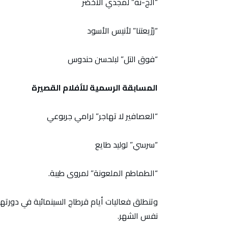
“الج-نّة” لمجدي الأخضر
“زرّيعتنا” لأنيس الأسود
“فوق التل” لبلحسن حندوس
المسابقة الرسمية للأفلام القصيرة
“العصافير لا تهاجر” لرامي جربوعي
“سرسي” لوليد طايع
“الطماطم الملعونة” لمروى طيبة.
نفس الشهر.