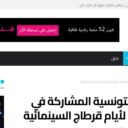
ي عياش ضمن مهرجان بنزرت ال...
 للمسرح التجريبي: الإعلان...
توفيق الجبالي “ا...
ميد بوشناق في ...
دليل
سابقات الرسمية لأيام قرطاج السينمائية
التونسية المشاركة في
أيام قرطاج السينمائية