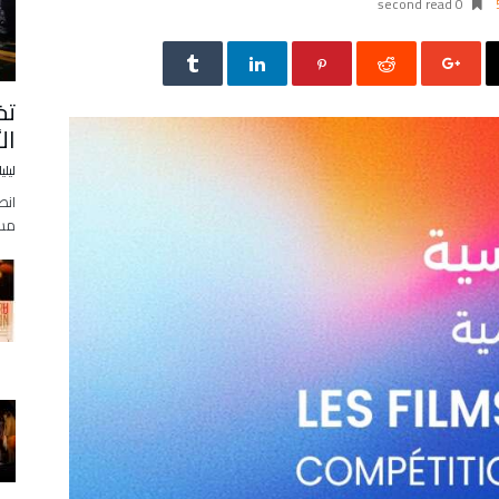
0 second read
تخ
ال
ليلي
انط
مساء