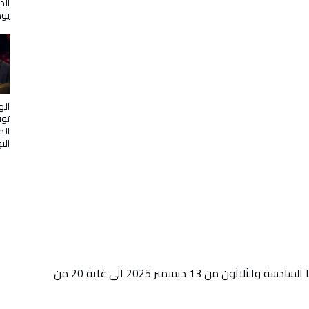
الد
يوض
اله
توف
الم
الي
وتنطلق فعاليات أيام قرطاج السينمائية في دورتها السادسة والثلاثون من 13 ديسمبر 2025 الى غاية 20 من