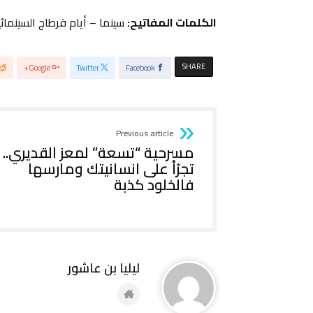
الكلمات المفاتيح:
سينما – أيام قرطاج السينمائية – الدورة 36 – 
SHARE
Google+
Twitter
Facebook
Previous article
مسرحية “تسعة” لمعز القديري..
تجرّأ على انسانيتك ومارسها
فالخلود كذبة
ليليا بن عاشور