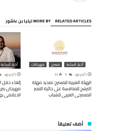
RELATED ARTICLES
MORE BY ليليا بن عاشور
ساعة
عروض فنية
جانات
موسيقى
أخبار الساعة
مسرح
مهرجانات
أخبار الساعة
410
5 أيام ago
0
33
5 أيام ago
 جويلية: المرسى على
الهيئة العربية للمسرح: تمديد مهلة
إلغاء حفل 
الي العبدلية”
الترشح للمنافسة على جائزة التميز
مهرجان بنزر
المسرحي العربي للشباب
الاعلامي يو
أضف تعليقاً