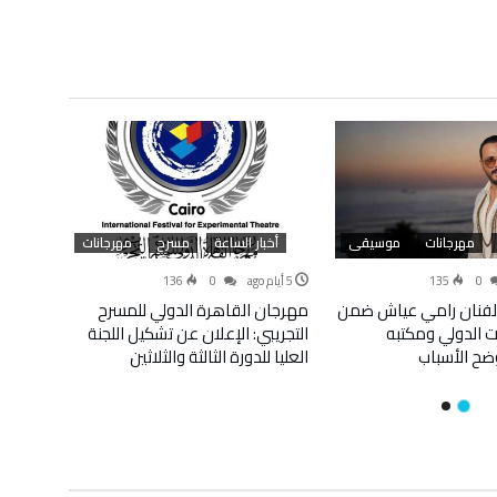
مهرجانات
موسيقى
أخبار الساعة
مسرح
مهرجانات
أخب
0
135
5 أيام ago
0
136
9 يوليوز 2026
الفنان رامي عياش ضمن
مهرجان القاهرة الدولي للمسرح
الهيئة 
ت الدولي ومكتبه
التجريبي: الإعلان عن تشكيل اللجنة
“المسر
ضح الأسباب
العليا للدورة الثالثة والثلاثين
اليوم ال