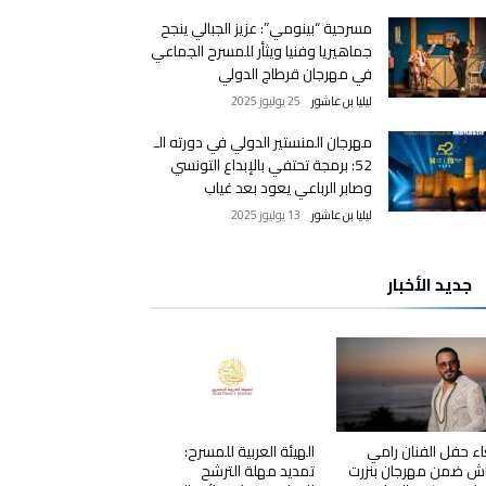
مسرحية “بينومي”: عزيز الجبالي ينجح
جماهيريا وفنيا ويثأر للمسرح الجماعي
في مهرجان قرطاج الدولي
ليليا بن عاشور
25 يوليوز 2025
مهرجان المنستير الدولي في دورته الـ
52: برمجة تحتفي بالإبداع التونسي
وصابر الرباعي يعود بعد غياب
ليليا بن عاشور
13 يوليوز 2025
جديد الأخبار
اء حفل الفنان رامي
الهيئة العربية للمسرح:
ش ضمن مهرجان بنزرت
تمديد مهلة الترشح