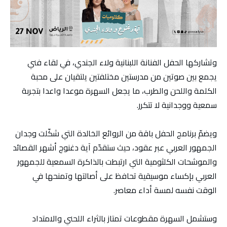
وتشاركها الحفل الفنانة اللبنانية ولاء الجندي، في لقاء فني
يجمع بين صوتين من مدرستين مختلفتين يلتقيان على محبة
الكلمة واللحن والطرب، ما يجعل السهرة موعدا واعدا بتجربة
سمعية ووجدانية لا تتكرر.
ويضمّ برنامج الحفل باقة من الروائع الخالدة التي شكّلت وجدان
الجمهور العربي عبر عقود، حيث ستقدّم آية دغنوج أشهر القصائد
والموشحات الكلثومية التي ارتبطت بالذاكرة السمعية للجمهور
العربي بإكساء موسيقية تحافظ على أصالتها وتمنحها في
الوقت نفسه لمسة أداء معاصر.
وستشمل السهرة مقطوعات تمتاز بالثراء اللحني والامتداد