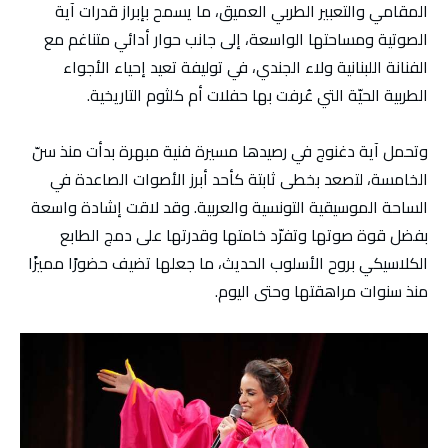
المقامي والتعبير الطربي العميق، ما يسمح بإبراز قدرات آية
الصوتية ومساحتها الواسعة، إلى جانب حوار أدائي متناغم مع
الفنانة اللبنانية ولاء الجندي، في توليفة تعيد إحياء الأجواء
الطربية الحيّة التي عُرفت بها حفلات أم كلثوم التاريخية.
وتحمل آية دغنوج في رصيدها مسيرة فنية مبهرة بدأت منذ سنّ
الخامسة، لتصعد بخطى ثابتة كأحد أبرز الأصوات الصاعدة في
الساحة الموسيقية التونسية والعربية. وقد لاقت إشادة واسعة
بفضل قوة صوتها وتفرّد خامتها وقدرتها على دمج الطابع
الكلاسيكي بروح الأسلوب الحديث، ما جعلها تضيف حضورًا مميزًا
منذ سنوات مراهقتها وحتى اليوم.