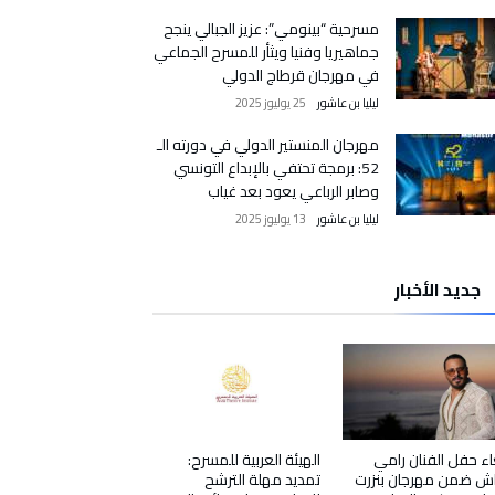
مسرحية “بينومي”: عزيز الجبالي ينجح
جماهيريا وفنيا ويثأر للمسرح الجماعي
في مهرجان قرطاج الدولي
ليليا بن عاشور
25 يوليوز 2025
مهرجان المنستير الدولي في دورته الـ
52: برمجة تحتفي بالإبداع التونسي
وصابر الرباعي يعود بعد غياب
ليليا بن عاشور
13 يوليوز 2025
جديد الأخبار
اء حفل الفنان رامي
الهيئة العربية للمسرح:
ش ضمن مهرجان بنزرت
تمديد مهلة الترشح