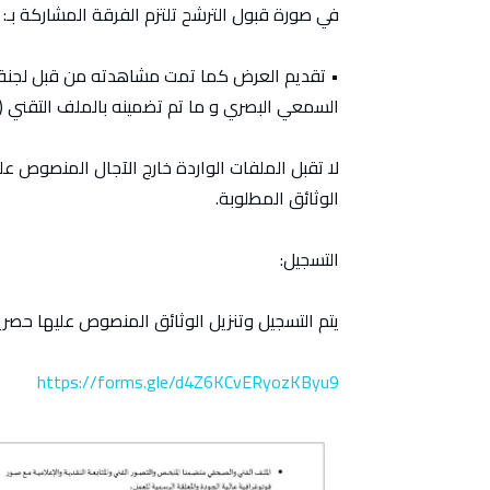
في صورة قبول الترشح تلتزم الفرقة المشاركة بـ:
• تقديم العرض كما تمت مشاهدته من قبل لجنة 
السمعي البصري و ما تم تضمينه بالملف التقني ( ا
لا تقبل الملفات الواردة خارج الآجال المنصوص علي
الوثائق المطلوبة.
التسجيل:
يتم التسجيل وتنزيل الوثائق المنصوص عليها حصريا 
https://forms.gle/d4Z6KCvERyozKByu9