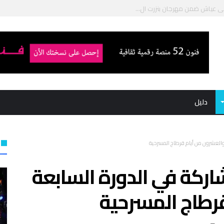
ي عياش ضمن مهرجان بنزرت ال...
 للمسرح التجريبي: الإعلان...
توفيق الجبالي “ا...
ميد بوشناق في ...
دليل
 والعشرون من أيام قرطاج المسرحية
اركة في الدورة السابعة
رطاج المسرحية