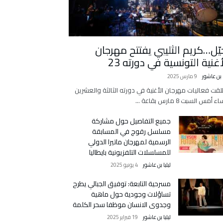
يّل…كريم الثليبي يفتتح مهرجان
أغنية التونسية في دورته 23
ا بن عاشور
9 مارس 2025
لقت فعاليات مهرجان الأغنية في دورته الثالثة والعشرين
 أمس السبت 8 مارس بقاعة …
جميع التفاصيل حول مشاركة
مسلسل رقوج في المسابقة
الرسمية لمهرجان ماتيرا الدولي
للمسلسلات التلفزيونية بايطاليا
ليليا بن عاشور
4 يونيو 2025
مسرحية التابعة: توفيق الجبالي يطرح
تساؤلات وجودية حول ماهية
وجدوى الانسان موظفا سحر الكلمة
ليليا بن عاشور
19 فبراير 2025