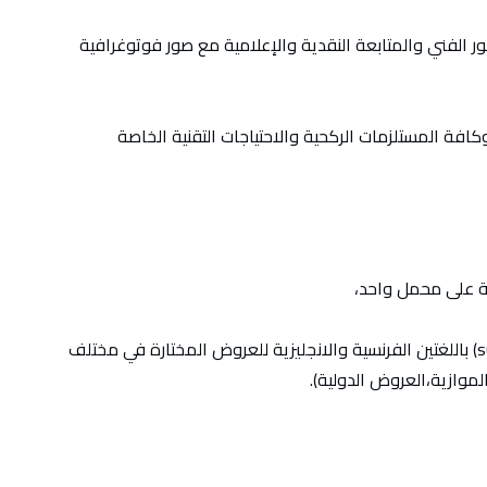
الفني والمتابعة النقدية والإعلامية مع صور فوتوغرافية
كافة المستلزمات الركحية والاحتياجات التقنية الخاصة
 على محمل واحد،
• الالتزام بتوفير ترجمة ضوئية(subtitle/ surtitrage) باللغتين الفرنسية والانجليزية للعروض المختارة في مختلف
موازية،العروض الدولية).