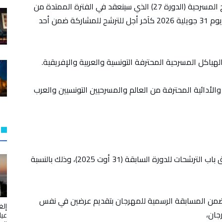
أعلنت الهيئة المديرة للمهرجان الدولي أيام قرطاج المسرحية (الدورة 27) الذي سينعقد في الفترة الممتدة من
21 إلى 28 نوفمبر 2026 عن فتح باب الترشح قبل يوم 31 جويلية 2026 كآخر أجل للترشح للمشاركة ضمن أحد
الأدائية المحترفة من العالم والمسرحيين التونسيين والعرب
• أن يكون العمل المترشح قد تم إنتاجه بعد إغلاق باب الترشحات للدورة السابقة (31 أوت 2025)، وذلك بالنسبة
ة ضمن المسابقة الرسمية للمهرجان بتقديم عرضين في نفس
إلغ
جان،
عيا