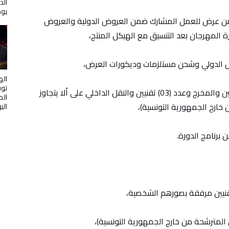
الد
يوض
ر من عرض للعمل المشارك ضمن العروض الدولية والعروض
ة المهرجان بعد التنسيق مع الهيكل المنتج،
قل الدولي وشحن مستلزمات وديكورات العرض،
اله
توف
• تتكفل إدارة المهرجان بالإقامة الكاملة للممثلين والمخرج وعدد (03) تقنيين والنقل الداخلي على ألا يتجاوز
الم
الي
برنامج الدورة.
تقنيين مرفقة بصورهم الشخصية،
لمترشحة من خارج الجمهورية التونسية)،