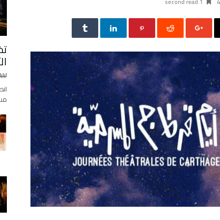
1 second read
تخ
ال
ليلي
انط
مساء