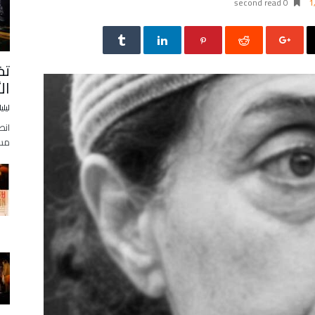
0 second read
1
تخ
ال
ليلي
انط
مساء