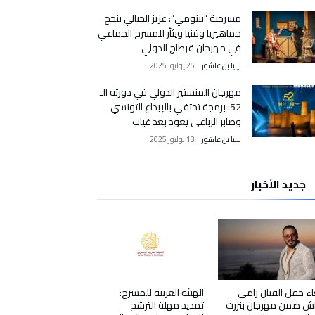
مسرحية “بينومي”: عزيز الجبالي ينجح
جماهيريا وفنيا ويثأر للمسرح الجماعي
في مهرجان قرطاج الدولي
ليليا بن عاشور
25 يوليوز 2025
مهرجان المنستير الدولي في دورته الـ
52: برمجة تحتفي بالإبداع التونسي
وصابر الرباعي يعود بعد غياب
ليليا بن عاشور
13 يوليوز 2025
جديد الأخبار
اء حفل الفنان رامي
الهيئة العربية للمسرح:
ش ضمن مهرجان بنزرت
تمديد مهلة الترشح