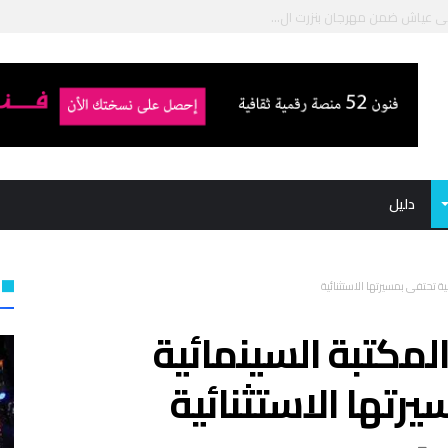
ي عياش ضمن مهرجان بنزرت ال...
 للمسرح التجريبي: الإعلان...
توفيق الجبالي “ا...
ميد بوشناق في ...
دليل
ة تحتفي بمسيرتها الاستثنائية
لمكتبة السينمائية
رتها الاستثنائية