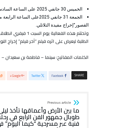
الخميس 30 جانفي 2025 على الساعة السادسة والنصف مساءً فيلم “خميس عشيّة “إخراج محمد دمق.
الجمعة 31 جانفي 2025على ال
القصور”إخراج مفيدة التلاتلي.
وتختتم هذه الفعالية 
الطلبة ليعرض على اثره فيلم “آخر فيلم” إخراج ال
الكلمات المفاتيح: سينما – فاطمة بن سعيدان – ال
SHARE
Google+
Twitter
Facebook
Previous article
ما بين الأرض وأعماقها تأخذ ليلى
طوبال جمهور الفن الرابع في رحلة
فنية عبر مسرحية “كيما اليوم” ف