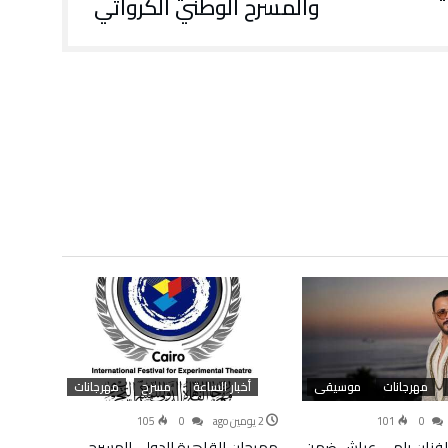
والمسرح الوطني الكرواتي
مهرجانات
موسيقى
أخبار الساعة
مسرح
مهرجانات
أخب
0
101
2 يومين ago
0
105
4 أسابيع ago
الفنان رامي عياش ضمن
مهرجان القاهرة الدولي للمسرح
الهيئة 