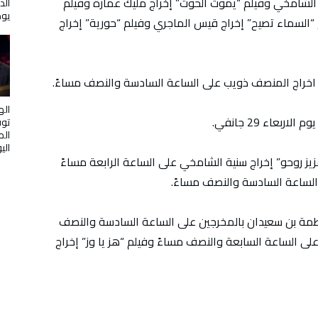
نية الشامخي وفيلم “يموت الحوت” إخراج مليك عمارة وفيلم
الد
يوض
 “السماء تصيح” إخراج قيس الماجري وفيلم “حورية” إخراج
ة” اخراج المنصف ذويب على الساعة السادسة والنصف مساءً.
اله
بعاء 29 جانفي.
توف
الم
الي
انفي عرض فيلم “عزيز روحو” إخراج سنية الشامخي على الساعة الرابعة مساءً
الساعة السادسة والنصف مساءً.
 لقاء المبدعة فاطمة بن سعيدان بالمخرجين على الساعة السادسة والنصف
على الساعة السابعة والنصف مساءً وفيلم “هز يا وز” إخراج