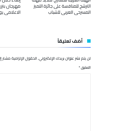
الي العبدلية”
الترشح للمنافسة على جائزة التميز
مهرجان بنزر
المسرحي العربي للشباب
الاعلامي يو
أضف تعليقاً
لن يتم نشر عنوان بريدك الإلكتروني.
الحقول الإلزامية مشار إلي
التعليق
*