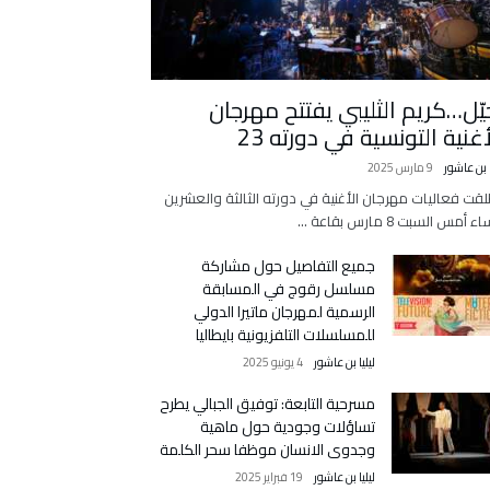
يّل…كريم الثليبي يفتتح مهرجان
أغنية التونسية في دورته 23
ا بن عاشور
9 مارس 2025
لقت فعاليات مهرجان الأغنية في دورته الثالثة والعشرين
 أمس السبت 8 مارس بقاعة …
جميع التفاصيل حول مشاركة
مسلسل رقوج في المسابقة
الرسمية لمهرجان ماتيرا الدولي
للمسلسلات التلفزيونية بايطاليا
ليليا بن عاشور
4 يونيو 2025
مسرحية التابعة: توفيق الجبالي يطرح
تساؤلات وجودية حول ماهية
وجدوى الانسان موظفا سحر الكلمة
ليليا بن عاشور
19 فبراير 2025