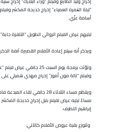
إخراج وليد الطايع وفيلم “وراء البلايك” إخراج س
“ليلة الڨمرة العمياء” إخراج خديجة المكشر وفيلم
أسامة عزّي.
ليليهم عرض الفيلم الروائي الطويل “التلفزة جاي
ويذكر أنه سيتم إعادة الأفلام القصيرة آنفة الذكر يوم الار
وتؤثث برمجة يوم السبت 25 ج
وفيلم “تالة مون أمور” إخراج مهدي هميلي على 
وينتظم مساء الثلاثاء 28 جانفي
مساءً ليليه عرض لفيلم بلبل إخراج خديجة المكشر 
إبراهيم اللطيف.
وتتوزع بقية عروض الأفلام كالآتي: