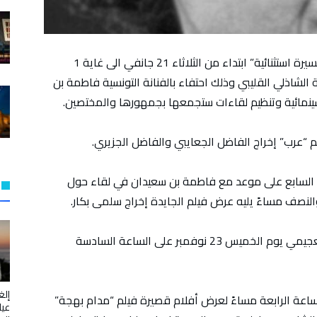
تنظم المكتبة السينمائية التونسية فعالية “أسرار مسيرة استثنائية” ابتداء من الثلاثاء 21 جانفي الى غاية 1
لثقافة الشاذلي القليبي وذلك احتفاء بالفنانة التونسية فاطمة بن
مائية وتنظيم لقاءات ستجمعها بجمهورها والمختصين.
م “عرب” إخراج الفاضل الجعايبي والفاضل الجزيري.
 جمهور الفن السابع على موعد مع فاطمة بن سعيدان في لقاء حول
النصف مساءً يليه عرض فيلم الجايدة إخراج سلمى بكار.
كما سيتم عرض فيلم قصر الدهشة إخراج مختار العجيمي يوم الخميس 23 نوفمبر على الساعة السادسة
إلغ
ي انطلاقا من الساعة الرابعة مساءً لعرض أفلام قصيرة فيلم “مدام بهجة”
عيا